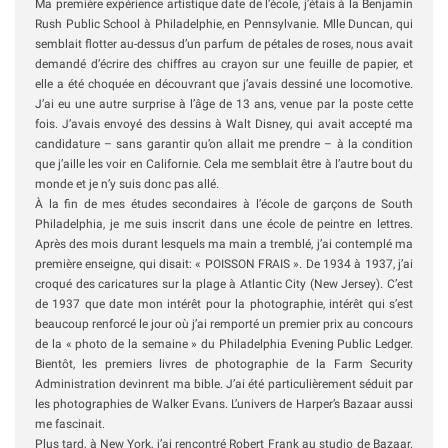
Ma première expérience artistique date de l’école, j’étais à la Benjamin
Rush Public School à Philadelphie, en Pennsylvanie. Mlle Duncan, qui
semblait flotter au-dessus d’un parfum de pétales de roses, nous avait
demandé d’écrire des chiffres au crayon sur une feuille de papier, et
elle a été choquée en découvrant que j’avais dessiné une locomotive.
J’ai eu une autre surprise à l’âge de 13 ans, venue par la poste cette
fois. J’avais envoyé des dessins à Walt Disney, qui avait accepté ma
candidature – sans garantir qu’on allait me prendre – à la condition
que j’aille les voir en Californie. Cela me semblait être à l’autre bout du
monde et je n’y suis donc pas allé.
À la fin de mes études secondaires à l’école de garçons de South
Philadelphia, je me suis inscrit dans une école de peintre en lettres.
Après des mois durant lesquels ma main a tremblé, j’ai contemplé ma
première enseigne, qui disait: « POISSON FRAIS ». De 1934 à 1937, j’ai
croqué des caricatures sur la plage à Atlantic City (New Jersey). C’est
de 1937 que date mon intérêt pour la photographie, intérêt qui s’est
beaucoup renforcé le jour où j’ai remporté un premier prix au concours
de la « photo de la semaine » du Philadelphia Evening Public Ledger.
Bientôt, les premiers livres de photographie de la Farm Security
Administration devinrent ma bible. J’ai été particulièrement séduit par
les photographies de Walker Evans. L’univers de Harper’s Bazaar aussi
me fascinait.
Plus tard, à New York, j’ai rencontré Robert Frank au studio de Bazaar.