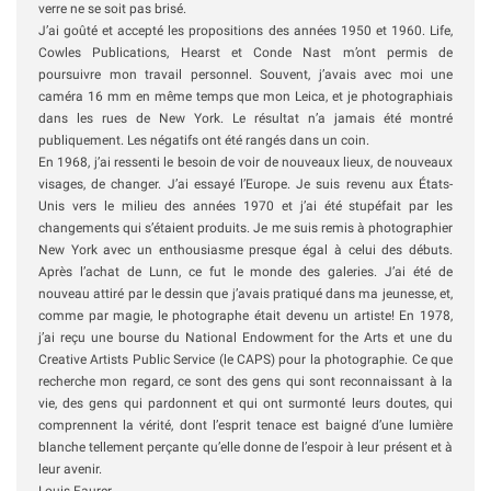
verre ne se soit pas brisé.
J’ai goûté et accepté les propositions des années 1950 et 1960. Life,
Cowles Publications, Hearst et Conde Nast m’ont permis de
poursuivre mon travail personnel. Souvent, j’avais avec moi une
caméra 16 mm en même temps que mon Leica, et je photographiais
dans les rues de New York. Le résultat n’a jamais été montré
publiquement. Les négatifs ont été rangés dans un coin.
En 1968, j’ai ressenti le besoin de voir de nouveaux lieux, de nouveaux
visages, de changer. J’ai essayé l’Europe. Je suis revenu aux États-
Unis vers le milieu des années 1970 et j’ai été stupéfait par les
changements qui s’étaient produits. Je me suis remis à photographier
New York avec un enthousiasme presque égal à celui des débuts.
Après l’achat de Lunn, ce fut le monde des galeries. J’ai été de
nouveau attiré par le dessin que j’avais pratiqué dans ma jeunesse, et,
comme par magie, le photographe était devenu un artiste! En 1978,
j’ai reçu une bourse du National Endowment for the Arts et une du
Creative Artists Public Service (le CAPS) pour la photographie. Ce que
recherche mon regard, ce sont des gens qui sont reconnaissant à la
vie, des gens qui pardonnent et qui ont surmonté leurs doutes, qui
comprennent la vérité, dont l’esprit tenace est baigné d’une lumière
blanche tellement perçante qu’elle donne de l’espoir à leur présent et à
leur avenir.