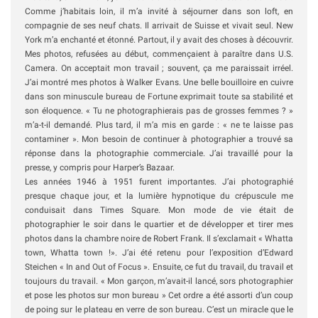
Comme j’habitais loin, il m’a invité à séjourner dans son loft, en
compagnie de ses neuf chats. Il arrivait de Suisse et vivait seul. New
York m’a enchanté et étonné. Partout, il y avait des choses à découvrir.
Mes photos, refusées au début, commençaient à paraître dans U.S.
Camera. On acceptait mon travail ; souvent, ça me paraissait irréel.
J’ai montré mes photos à Walker Evans. Une belle bouilloire en cuivre
dans son minuscule bureau de Fortune exprimait toute sa stabilité et
son éloquence. « Tu ne photographierais pas de grosses femmes ? »
m’a-t-il demandé. Plus tard, il m’a mis en garde : « ne te laisse pas
contaminer ». Mon besoin de continuer à photographier a trouvé sa
réponse dans la photographie commerciale. J’ai travaillé pour la
presse, y compris pour Harper’s Bazaar.
Les années 1946 à 1951 furent importantes. J’ai photographié
presque chaque jour, et la lumière hypnotique du crépuscule me
conduisait dans Times Square. Mon mode de vie était de
photographier le soir dans le quartier et de développer et tirer mes
photos dans la chambre noire de Robert Frank. Il s’exclamait « Whatta
town, Whatta town !». J’ai été retenu pour l’exposition d’Edward
Steichen « In and Out of Focus ». Ensuite, ce fut du travail, du travail et
toujours du travail. « Mon garçon, m’avait-il lancé, sors photographier
et pose les photos sur mon bureau » Cet ordre a été assorti d’un coup
de poing sur le plateau en verre de son bureau. C’est un miracle que le