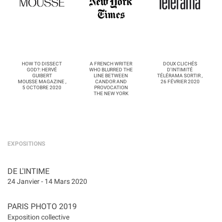
HOW TO DISSECT
A FRENCH WRITER
DOUX CLICHÉS
GOD?: HERVÉ
WHO BLURRED THE
D'INTIMITÉ
GUIBERT
LINE BETWEEN
TÉLÉRAMA SORTIR ,
MOUSSE MAGAZINE ,
CANDOR AND
26 FÉVRIER 2020
5 OCTOBRE 2020
PROVOCATION
THE NEW YORK
TIMES , 8 JUIN 2020
EXPOSITIONS
DE L'INTIME
24 Janvier - 14 Mars 2020
PARIS PHOTO 2019
Exposition collective