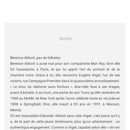
PHOTOGRAPHIE
CYBERARCHI , 6
AVRIL 2017
TEXTES
Berenice Abbott, pas de falbalas
Berenice Abbott a posé nue pour son compatriote Man Ray, dont elle
fut l'assistante, à Paris, et qui lui apprit l'art du portrait et de la
chambre noire. Grâce à lui, elle rencontra Eugène Atget, l'un de ses
voisins, rue Campagne-Première dans le quatorzième arrondissement.
« Le choc du réalisme sans fioriture », dira-t-elle face à ses tirages,
avant d'acheter, à sa mort, une partie de son ?uvre, qu'elle revendra en
1968 au MoMA de New York après l'avoir célébrée toute sa vie (née en
1898 à Springfield, Ohio, elle meurt à 93 ans en 1991, à Monson,
Maine).
S'il est impossible d'aborder Abbott sans citer Atget, c'est parce qu'il y
a, de la part de cette jeune Américaine, plus qu'un attachement : un
authentique engagement. Comme si Atget, capable selon elle « de voir