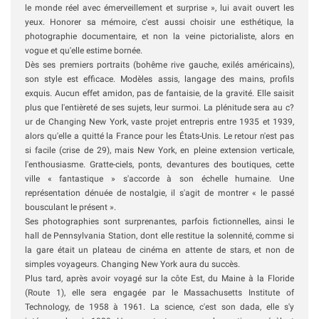
le monde réel avec émerveillement et surprise », lui avait ouvert les
yeux. Honorer sa mémoire, c'est aussi choisir une esthétique, la
photographie documentaire, et non la veine pictorialiste, alors en
vogue et qu'elle estime bornée.
Dès ses premiers portraits (bohême rive gauche, exilés américains),
son style est efficace. Modèles assis, langage des mains, profils
exquis. Aucun effet amidon, pas de fantaisie, de la gravité. Elle saisit
plus que l'entièreté de ses sujets, leur surmoi. La plénitude sera au c?
ur de
Changing New York,
vaste projet entrepris entre 1935 et 1939,
alors qu'elle a quitté la France pour les États-Unis. Le retour n'est pas
si facile (crise de 29), mais New York, en pleine extension verticale,
l'enthousiasme. Gratte-ciels, ponts, devantures des boutiques, cette
ville « fantastique » s'accorde à son échelle humaine. Une
représentation dénuée de nostalgie, il s'agit de montrer « le passé
bousculant le présent ».
Ses photographies sont surprenantes, parfois fictionnelles, ainsi le
hall de Pennsylvania Station, dont elle restitue la solennité, comme si
la gare était un plateau de cinéma en attente de stars, et non de
simples voyageurs.
Changing New York
aura du succès.
Plus tard, après avoir voyagé sur la côte Est, du Maine à la Floride
(Route 1), elle sera engagée par le Massachusetts Institute of
Technology, de 1958 à 1961. La science, c'est son dada, elle s'y